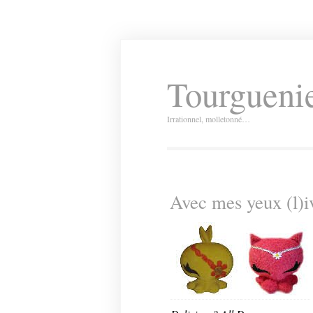
Tourguenie
Irrationnel, molletonné…
Avec mes yeux (l)i