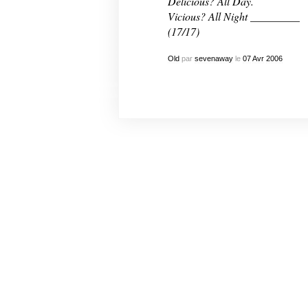
Delicious?
All Day.
Vicious?
All Night _________
(17/17)
Old
par
sevenaway
le
07
Avr
2006