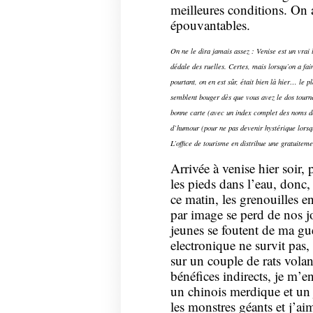
meilleures conditions. On
épouvantables.
On ne le dira jamais assez : Venise est un vrai 
dédale des ruelles. Certes, mais lorsqu’on a fa
pourtant, on en est sûr, était bien là hier… le
semblent bouger dès que vous avez le dos tourné
bonne carte (avec un index complet des noms de
d’humour (pour ne pas devenir hystérique lorsq
L’office de tourisme en distribue une gratuiteme
Arrivée à venise hier soir, 
les pieds dans l’eau, donc, 
ce matin, les grenouilles e
par image se perd de nos jo
jeunes se foutent de ma gue
electronique ne survit pas,
sur un couple de rats volan
bénéfices indirects, je m’e
un chinois merdique et un 
les monstres géants et j’aim