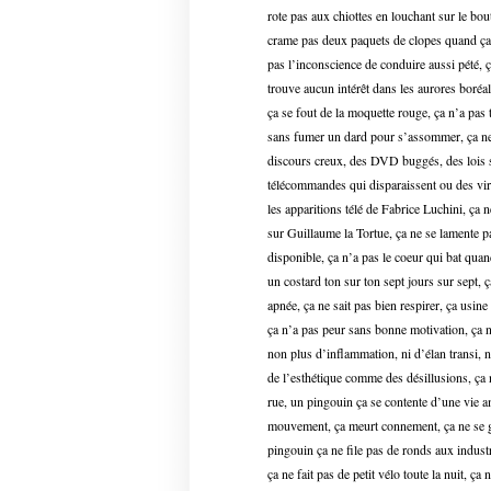
rote pas aux chiottes en louchant sur le bou
crame pas deux paquets de clopes quand ça p
pas l’inconscience de conduire aussi pété, 
trouve aucun intérêt dans les aurores boréal
ça se fout de la moquette rouge, ça n’a pas t
sans fumer un dard pour s’assommer, ça ne 
discours creux, des DVD buggés, des lois s
télécommandes qui disparaissent ou des viru
les apparitions télé de Fabrice Luchini, ça n
sur Guillaume la Tortue, ça ne se lamente p
disponible, ça n’a pas le coeur qui bat qua
un costard ton sur ton sept jours sur sept, 
apnée, ça ne sait pas bien respirer, ça usin
ça n’a pas peur sans bonne motivation, ça n
non plus d’inflammation, ni d’élan transi, n
de l’esthétique comme des désillusions, ça 
rue, un pingouin ça se contente d’une vie am
mouvement, ça meurt connement, ça ne se gra
pingouin ça ne file pas de ronds aux industr
ça ne fait pas de petit vélo toute la nuit, ç