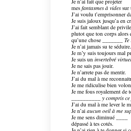
Je n’ai fait que projeter
mes
fantasmes à vides
sur 
J’ai voulu t’emprisonner d
Je suis jaloux jusqu’a en cr
J’ai fait semblant de privil
plutot que ton corps alors 
qu’une chose _______
Te 
Je n’ai jamais su te séduire
Je m’y suis toujours mal 
Je suis un
invertebré virtue
Je ne sais pas jouir.
Je n’arrete pas de mentir.
J’ai du mal à me reconnaitr
Je me ridiculise bien volont
Je me fous royalement de t
__________
y compris ce
J’ai du mal à me lever le m
Je n’ai
aucun oeil à me sup
Je me sens diminué ____
dépassé à tes cotés.
Je n’ai rien à te donner si c