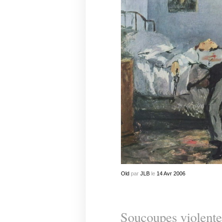
Old
par
JLB
le
14
Avr
2006
Soucoupes violente