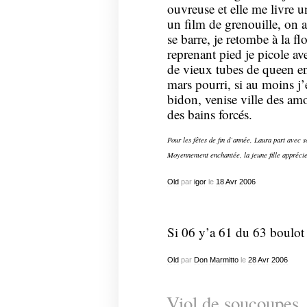
ouvreuse et elle me livre u
un film de grenouille, on a
se barre, je retombe à la fl
reprenant pied je picole a
de vieux tubes de queen e
mars pourri, si au moins j’é
bidon, venise ville des amou
des bains forcés.
Pour les fêtes de fin d’année, Laura part avec s
Moyennement enchantée, la jeune fille appréc
Old
par
igor
le
18
Avr
2006
Si 06 y’a 61 du 63 boulot 
Old
par
Don Marmitto
le
28
Avr
2006
Viol de soucoupes