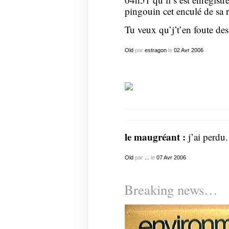
pingouin cet enculé de sa 
Tu veux qu’j’t’en foute de
Old
par
estragon
le
02
Avr
2006
……………………………
…………………………
…………………………
le maugréant :
j’ai perdu.
Old
par
...
le
07
Avr
2006
Breaking news…