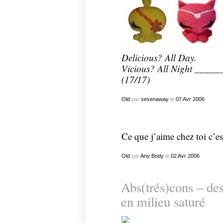
Delicious?
All Day.
Vicious?
All Night _____
(17/17)
Old
par
sevenaway
le
07
Avr
2006
Ce que j’aime chez toi c’e
Old
par
Any Body
le
02
Avr
2006
Abs(trés)cons – des
en milieu saturé