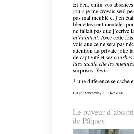
Et ben, enfin vos absences
jours je me croyais seul pe
pas mal meublé et j’en éta
bleuettes sentimentales pour 
ne fallait pas que j’ecrive l
m’habitent
. Avec cette fois
vois que ce ne sera pas néc
attention au private joke la
de captivité et
ses courbes é
lues tactile elle les mienn
surprises.
Yeah.
* une difference se cache 
Old
par
sevenaway
le
02
Avr
2006
Le buveur d’absint
de Pâques