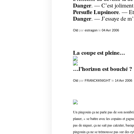
Danger
. — C’est joliment 
Persufle Lupsinore
. — Et
Danger
. — J’essaye de m’
Old
par
estragon
le
04
Avr
2006
La coupe est pleine…
…l’horizon est bouché ?
Old
par
FRANCKKNIGHT
le
14
Avr
2006
Un pingouin ça ne parle pas de son nombril 
planer, « se battre avec les copains et gagne
pas de niquer, ça ne sait pas calculer, basi
pingouin ça ne se trémousse pas sur des ryt