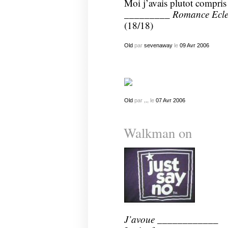
Moi j’avais plutot compris
_________
Romance Ecle
(18/18)
Old
par
sevenaway
le
09
Avr
2006
Old
par
...
le
07
Avr
2006
Walkman on
J’avoue
____________