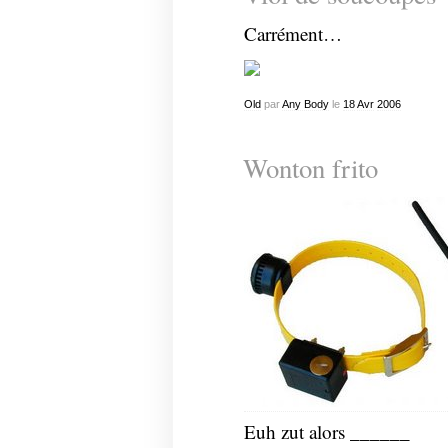
Carrément…
Old
par
Any Body
le
18
Avr
2006
Wonton frito
Euh zut alors ______