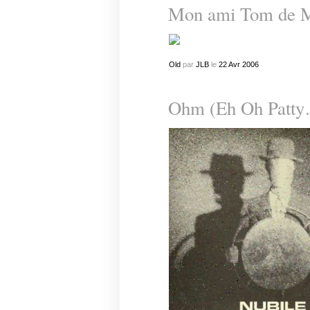
Mon ami Tom de 
Old
par
JLB
le
22
Avr
2006
Ohm (Eh Oh Patt