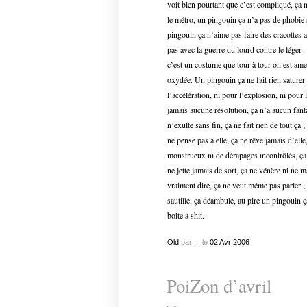
voit bien pourtant que c’est compliqué, ça 
le métro, un pingouin ça n’a pas de phobie so
pingouin ça n’aime pas faire des cracottes 
pas avec la guerre du lourd contre le léger 
c’est un costume que tour à tour on est ame
oxydée. Un pingouin ça ne fait rien saturer 
l’accélération, ni pour l’explosion, ni pour 
jamais aucune résolution, ça n’a aucun fan
n’exulte sans fin, ça ne fait rien de tout ça
ne pense pas à elle, ça ne rêve jamais d’elle
monstrueux ni de dérapages incontrôlés, ça n
ne jette jamais de sort, ça ne vénère ni ne ma
vraiment dire, ça ne veut même pas parler ; 
sautille, ça déambule, au pire un pingouin 
boîte à shit.
Old
par
...
le
02
Avr
2006
PoiZon d’avril