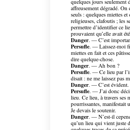
quelques jours seulement de
affreusement dégradé. On di
seuls : quelques miettes et
religieuses, clafoutis ; les
permettre d’identifier ce l
prouvaient qu’elle avait été
Danger
. — C’est important
Persufle
. — Laissez-moi fi
miettes en fait et ces pâti
dire quelque-chose.
Danger
. — Ah bon ?
Persufle
. — Ce lieu par l’
disait : ne me laissez pas m
Danger
. — C’est évident.
Persufle
. — J’ai donc déci
lieu. Ce lieu, à travers ses m
pourrissantes, manifestait u
Je devais le soutenir.
Danger
. — N’est-il cepe
qu’un lieu qui vient juste
quelques traces de sa précé