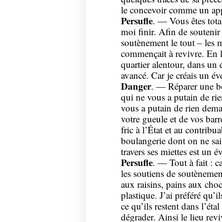
le concevoir comme un app
Persufle
. — Vous êtes tot
moi finir. Afin de soutenir c
soutènement le tout – les mu
commençait à revivre. En le
quartier alentour, dans un 
avancé. Car je créais un é
Danger
. — Réparer une b
qui ne vous a putain de ri
vous a putain de rien dema
votre gueule et de vos bar
fric à l’État et au contribu
boulangerie dont on ne sait
travers ses miettes est un 
Persufle
. — Tout à fait : c
les soutiens de soutènement
aux raisins, pains aux choc
plastique. J’ai préféré qu’i
ce qu’ils restent dans l’éta
dégrader. Ainsi le lieu rev