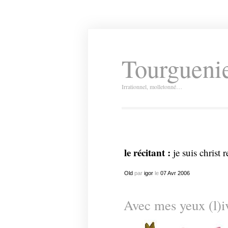
Tourguenie
Irrationnel, molletonné…
le récitant :
je suis christ 
Old
par
igor
le
07
Avr
2006
Avec mes yeux (l)i