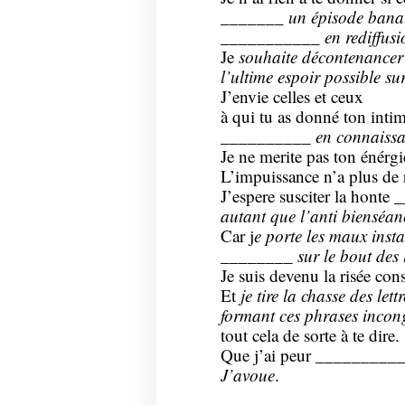
_______
un épisode bana
___________ en rediffusi
Je
souhaite décontenance
l’ultime espoir possible sur
J’envie celles et ceux
à qui tu as donné ton intim
__________
en connaissa
Je ne merite pas ton énérg
L’impuissance n’a plus de 
J’espere susciter la honte
autant
que l’anti bienséan
Car j
e porte les maux insta
________ sur le bout des 
Je suis devenu la risée con
Et
je
tire la chasse des lettr
formant ces phrases incon
tout cela de sorte à te dire.
Que j’ai peur _________
J’avoue
.