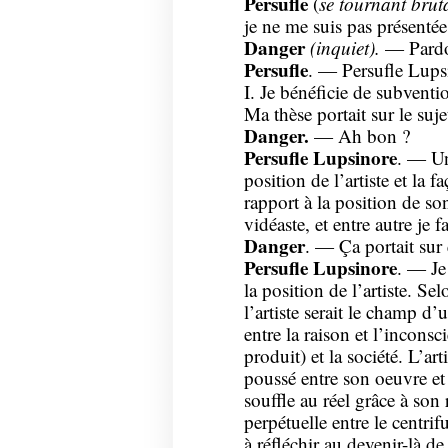
Persufle
(
se tournant bruta
je ne me suis pas présenté
Danger
(inquiet).
— Pard
Persufle
. — Persufle Lupsi
I. Je bénéficie de subventi
Ma thèse portait sur le sujet
Danger.
— Ah bon ?
Persufle Lupsinore
. — Un
position de l’artiste et la 
rapport à la position de so
vidéaste, et entre autre je f
Danger
. — Ça portait sur 
Persufle Lupsinore
. — Je 
la position de l’artiste. S
l’artiste serait le champ d
entre la raison et l’inconsc
produit) et la société. L’
poussé entre son oeuvre et 
souffle au réel grâce à son
perpétuelle entre le centri
à réfléchir au devenir-là de 