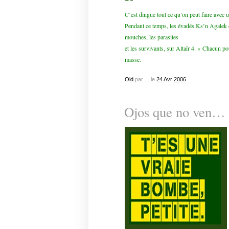
C’est dingue tout ce qu’on peut faire avec un
Pendant ce temps, les évadés Ks’n Agalek 
mouches, les parasites
et les survivants, sur Altaïr 4. « Chacun po
masse.
Old
par
...
le
24
Avr
2006
Ojos que no ven…