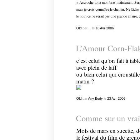
« Accroche-toi à mon bras maintenant. Serr
mais je crois connaître le chemin. Ne lâche 
le noir, ce ne serait pas une grande affaire,
Old
par
...
le
18
Avr
2006
L’Amour Corn-Fla
c’est celui qu’on fait à tab
avec plein de laiT
ou bien celui qui croustille 
matin ?
Old
par
Any Body
le
23
Avr
2006
Comme sur un vrai 
Mois de mars en sucette, dé
le festival du film de greno