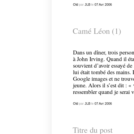
Old
par
JLB
le
07
Avr
2006
Camé Léon (1)
Dans un dîner, trois person
à John Irving. Quand il ét
souvient d’avoir essayé de
lui était tombé des mains. 
Google images et ne trouv
jeune. Alors il s’est dit : «
ressembler quand je serai 
Old
par
JLB
le
07
Avr
2006
Titre du post