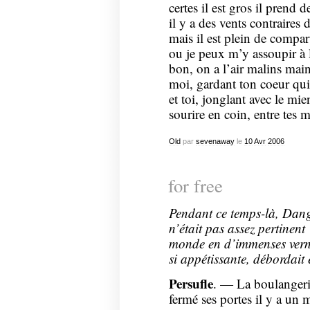
certes il est gros il prend d
il y a des vents contraires 
mais il est plein de compar
ou je peux m’y assoupir à 
bon, on a l’air malins main
moi, gardant ton coeur qui
et toi, jonglant avec le mie
sourire en coin, entre tes
Old
par
sevenaway
le
10
Avr
2006
for free
Pendant ce temps-là, Danger
n’était pas assez pertinent
monde en d’immenses verni
si appétissante, débordait 
Persufle
. — La boulangeri
fermé ses portes il y a un 