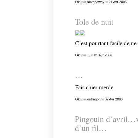
Old
par
sevenaway
le
21
Avr
2006
Tole de nuit
C’est pourtant facile de ne
Old
par
...
le
01
Avr
2006
…
Fais chier merde.
Old
par
estragon
le
02
Avr
2006
Pingouin d’avril…v
d’un fil…