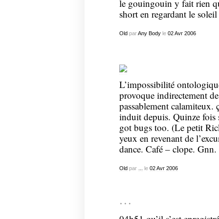
le gouingouin y fait rien q
short en regardant le solei
Old
par
Any Body
le
02
Avr
2006
L’impossibilité ontologiqu
provoque indirectement d
passablement calamiteux. ça
induit depuis. Quinze fois 
got bugs too. (Le petit Ric
yeux en revenant de l’excu
dance. Café – clope. Gnn.
Old
par
...
le
02
Avr
2006
…
04h51 qu’il s’est enregistr