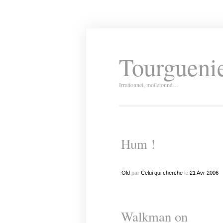
Tourguenie
Irrationnel, molletonné…
Hum !
Old
par
Celui qui cherche
le
21
Avr
2006
Walkman on