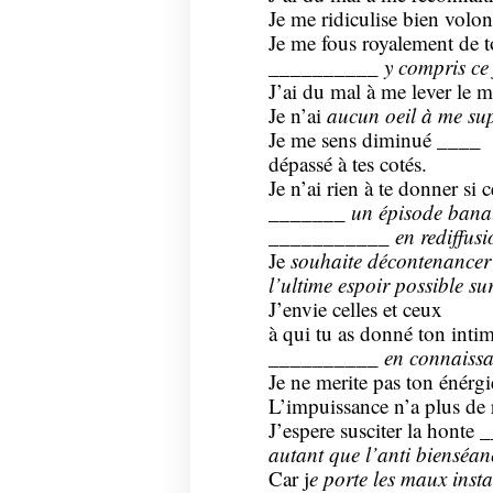
Je me ridiculise bien volont
Je me fous royalement de t
__________
y compris ce
J’ai du mal à me lever le m
Je n’ai
aucun oeil à me sup
Je me sens diminué ____
dépassé à tes cotés.
Je n’ai rien à te donner si c
_______
un épisode bana
___________ en rediffusi
Je
souhaite décontenance
l’ultime espoir possible sur
J’envie celles et ceux
à qui tu as donné ton intim
__________
en connaissa
Je ne merite pas ton énérg
L’impuissance n’a plus de 
J’espere susciter la honte
autant
que l’anti bienséan
Car j
e porte les maux insta