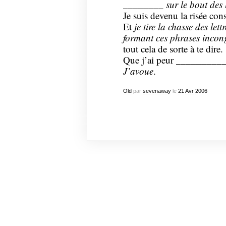
________ sur le bout des 
Je suis devenu la risée con
Et
je
tire la chasse des lettr
formant ces phrases incon
tout cela de sorte à te dire.
Que j’ai peur _________
J’avoue
.
Old
par
sevenaway
le
21
Avr
2006