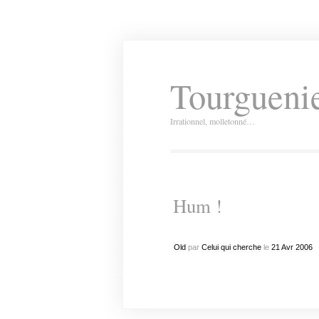
Tourguenie
Irrationnel, molletonné…
Hum !
Old
par
Celui qui cherche
le
21
Avr
2006