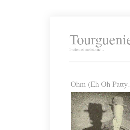
Tourguenie
Irrationnel, molletonné…
Ohm (Eh Oh Patt