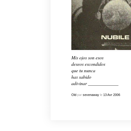
Mis ojos son esos
deseos escondidos
que tu nunca
has sabido
adivinar _____________
Old
par
sevenaway
le
13
Avr
2006