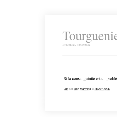
Tourguenie
Irrationnel, molletonné…
Si la consanguinité est un problème
Old
par
Don Marmitto
le
28
Avr
2006