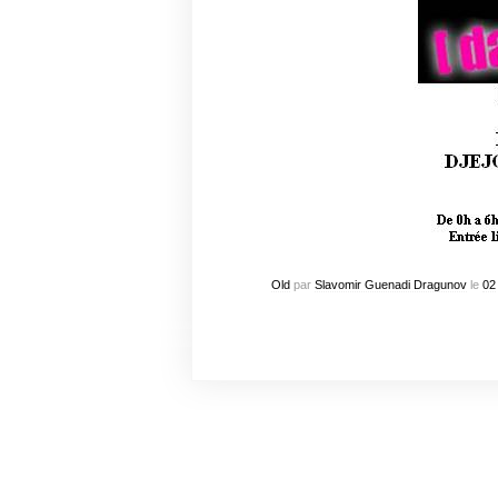
Old
par
Slavomir Guenadi Dragunov
le
02