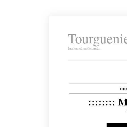
Tourguenie
Irrationnel, molletonné…