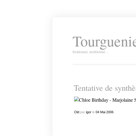
Tourguenie
Irrationnel, molletonné…
Tentative de synthè
Old
par
igor
le
04
Mai
2006