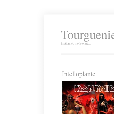
Tourguenie
Irrationnel, molletonné…
Intelloplante