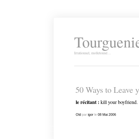
Tourguenie
Irrationnel, molletonné…
50 Ways to Leave y
le récitant :
kill your boyfriend.
Old
par
igor
le
08
Mai
2006