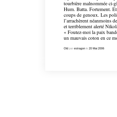
tourbière malnommée ci-gît b
Hum. Batta. Fortement. Et 
coups de genoux. Les polic
l’arrachèrent néanmoins de
et terriblement alerté Niko
« Foutez-moi la paix bande 
un mauvais coton en ce mo
Old
par
estragon
le
20
Mai
2006