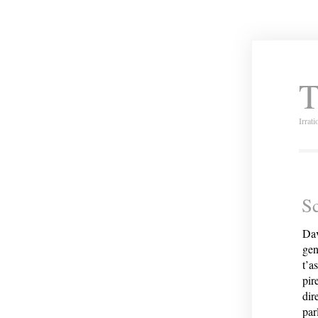
T
Irrat
S
Dav
gen
t’a
pir
dir
parl