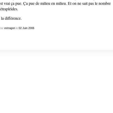
st vrai ça pue. Ça pue de milieu en milieu. Et on ne sait pas le nombre
tétrapléides.
 la différence.
par
estragon
le
02
Juin
2006