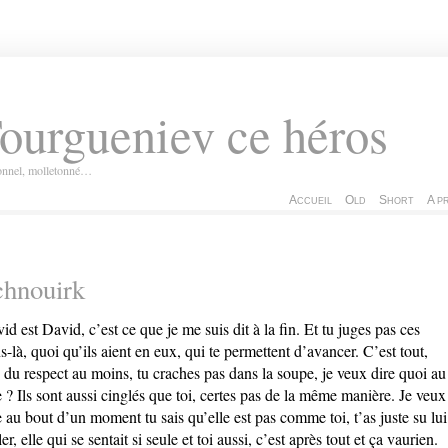
ourgueniev ce héros
ionnel, molletonné…
Accueil
Old
Short
A p
chnouirk
id est David, c’est ce que je me suis dit à la fin. Et tu juges pas ces
s-là, quoi qu’ils aient en eux, qui te permettent d’avancer. C’est tout,
s du respect au moins, tu craches pas dans la soupe, je veux dire quoi au
e ? Ils sont aussi cinglés que toi, certes pas de la même manière. Je veux
e au bout d’un moment tu sais qu’elle est pas comme toi, t’as juste su lui
er, elle qui se sentait si seule et toi aussi, c’est après tout et ça vaurien.