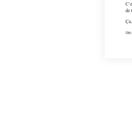
C’e
de 
Ça,
Old