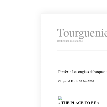
Tourguenie
Irrationnel, molletonné…
Firefox : Les onglets débarquent
Old
par
M. Fox
le
18
Juin
2006
« THE PLACE TO BE »