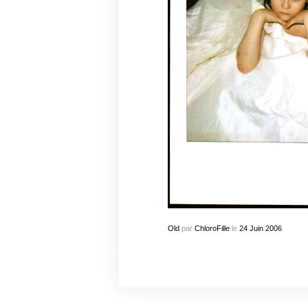
Old
par
ChloroFille
le
24
Juin
2006