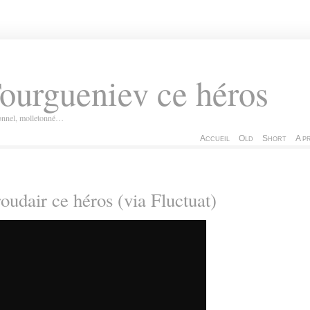
ourgueniev ce héros
ionnel, molletonné…
Accueil
Old
Short
A p
oudair ce héros (via Fluctuat)