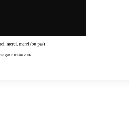
ci, merci, merci (ou pas) !
par
igor
le
09
Juil
2006