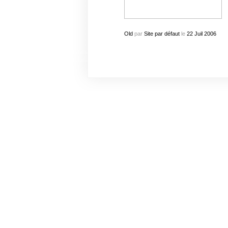
Old
par
Site par défaut
le
22
Juil
2006