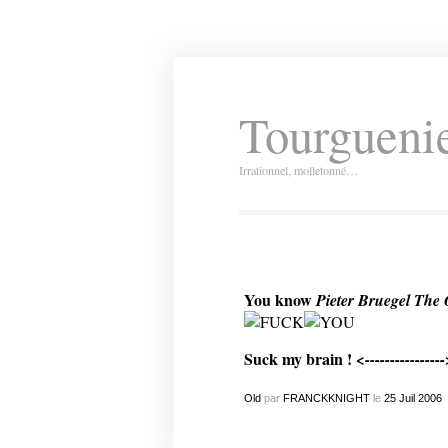
Tourguenie
Irrationnel, molletonné…
You know
Pieter Bruegel The 
Suck my brain !
<---------------
Old
par
FRANCKKNIGHT
le
25
Juil
2006