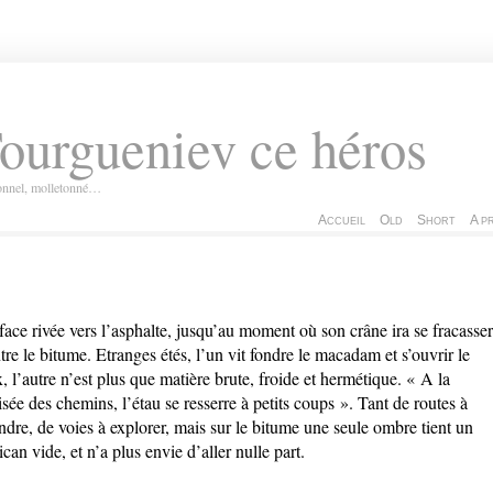
ourgueniev ce héros
ionnel, molletonné…
Accueil
Old
Short
A p
face rivée vers l’asphalte, jusqu’au moment où son crâne ira se fracasser
tre le bitume. Etranges étés, l’un vit fondre le macadam et s’ouvrir le
x, l’autre n’est plus que matière brute, froide et hermétique. « A la
isée des chemins, l’étau se resserre à petits coups ». Tant de routes à
ndre, de voies à explorer, mais sur le bitume une seule ombre tient un
rican vide, et n’a plus envie d’aller nulle part.