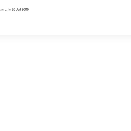
par
...
le
26
Juil
2006