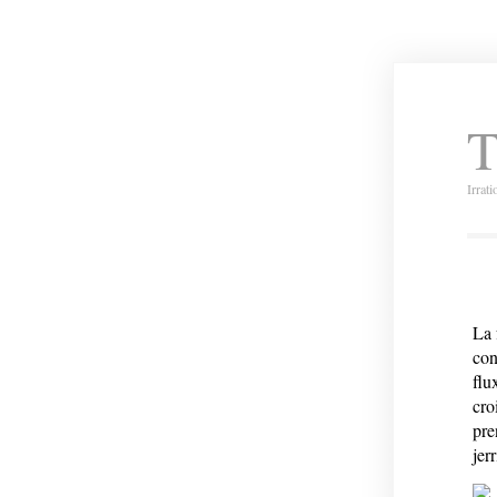
T
Irrat
La 
con
flu
cro
pre
jer