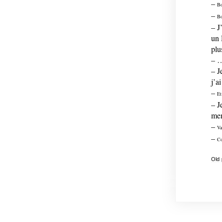
–
Bo
–
Bo
– J
un 
plu
– 
– J
j’a
–
Et
– J
mem
–
V
–
C
Old