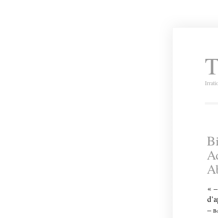
T
Irrat
Bi
A
Ab
« –
d’a
–
Bo