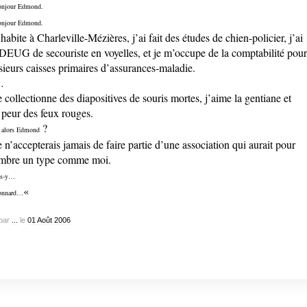
njour Edmond.
njour Edmond.
’habite à Charleville-Mézières, j’ai fait des études de chien-policier, j’ai
DEUG de secouriste en voyelles, et je m’occupe de la comptabilité pour
sieurs caisses primaires d’assurances-maladie.
…
e collectionne des diapositives de souris mortes, j’aime la gentiane et
i peur des feux rouges.
?
 alors Edmond
e n’accepterais jamais de faire partie d’une association qui aurait pour
bre un type comme moi.
as-y…
«
onnard…
par
...
le
01
Août
2006