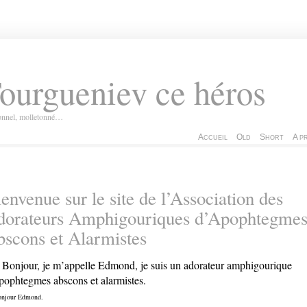
ourgueniev ce héros
ionnel, molletonné…
Accueil
Old
Short
A p
envenue sur le site de l’Association des
dorateurs Amphigouriques d’Apophtegme
scons et Alarmistes
 Bonjour, je m’appelle Edmond, je suis un adorateur amphigourique
pophtegmes abscons et alarmistes.
njour Edmond.