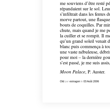
me souviens d’être resté pét
répandaient sur le sol. Le
s’infiltrait dans les fentes 
morve partout, une flasque
bouts de coquilles. Par mir
chute, mais quand je me pen
la cuiller et se rompit. Il 
qu’un grand soleil venait d
blanc puis commença à tour
une vaste nébuleuse, débris 
pour moi – la dernière go
s’est passé, je me suis assis,
Moon Palace
, P. Auster.
Old
par
estragon
le
03
Août
2006