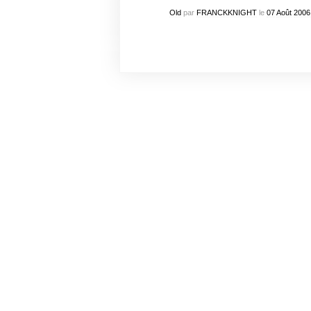
Old
par
FRANCKKNIGHT
le
07
Août
2006