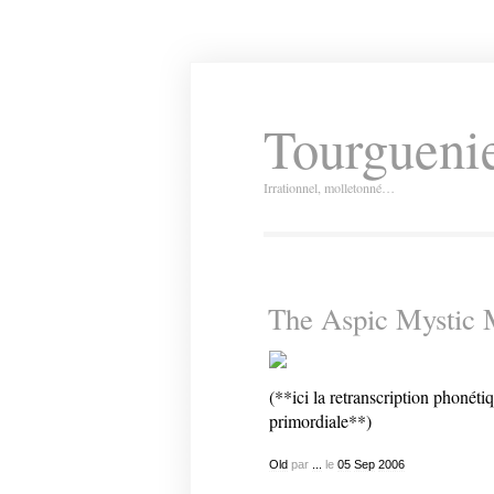
Tourguenie
Irrationnel, molletonné…
The Aspic Mystic 
(**ici la retranscription phonéti
primordiale**)
Old
par
...
le
05
Sep
2006