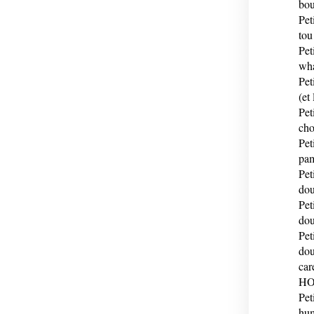
bou
Pet
tou
Pet
wha
Pet
(et 
Pet
cho
Pet
pa
Pet
dou
Pet
dou
Pet
dou
car
H
Pet
hu