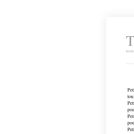
T
Irrat
Pet
tou
Pet
pou
Pet
pou
Pet