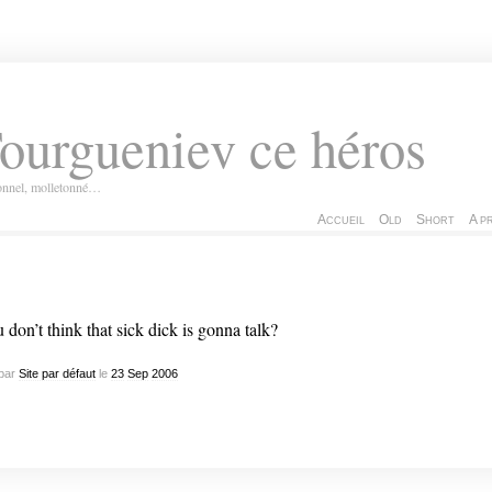
ourgueniev ce héros
ionnel, molletonné…
Accueil
Old
Short
A p
 don’t think that sick dick is gonna talk?
par
Site par défaut
le
23
Sep
2006