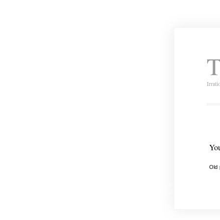
T
Irrat
You
Old