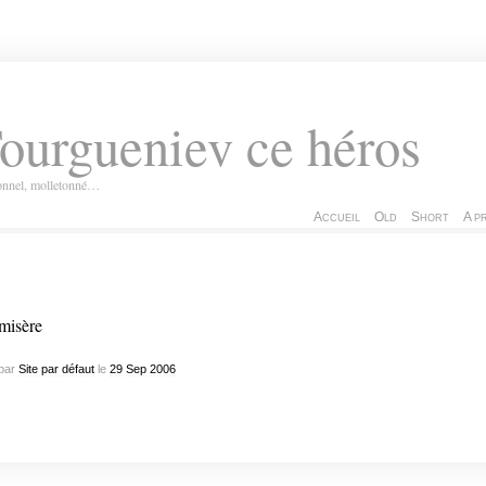
ourgueniev ce héros
ionnel, molletonné…
Accueil
Old
Short
A p
misère
par
Site par défaut
le
29
Sep
2006