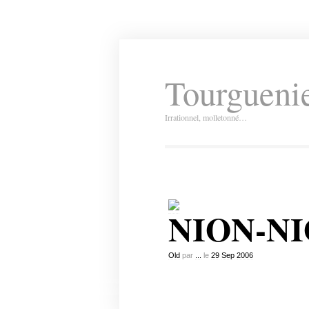
Tourguenie
Irrationnel, molletonné…
NION-NIO
Old
par
...
le
29
Sep
2006