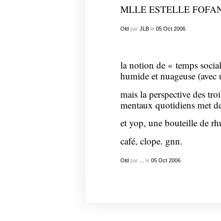
MLLE ESTELLE FOFA
Old
par
JLB
le
05
Oct
2006
la notion de « temps social
humide et nuageuse (avec un
mais la perspective des troi
mentaux quotidiens met des
et yop, une bouteille de r
café, clope. gnn.
Old
par
...
le
05
Oct
2006