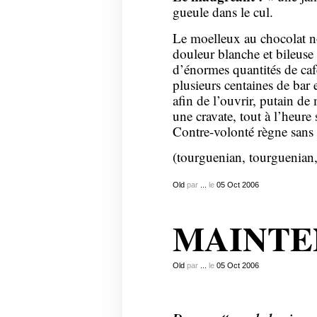
gueule dans le cul.
Le moelleux au chocolat n
douleur blanche et bileuse
d’énormes quantités de caf
plusieurs centaines de bar 
afin de l’ouvrir, putain de 
une cravate, tout à l’heure
Contre-volonté règne sans p
(tourguenian, tourguenian
Old
par
...
le
05
Oct
2006
MAINTEN
Old
par
...
le
05
Oct
2006