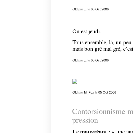
Old
par
...
le
05
Oct
2006
On est jeudi.
Tous ensemble, là, un peu 
mais bon gré mal gré, c’est 
Old
par
...
le
05
Oct
2006
Old
par
M. Fox
le
05
Oct
2006
Contorsionnisme ma
pression
Le maugréant :
« une jam