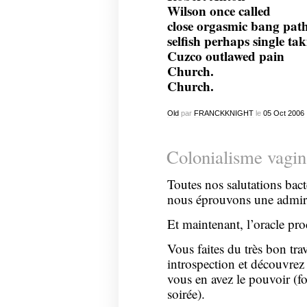
Wilson once called
close orgasmic bang pat
selfish perhaps single ta
Cuzco outlawed pain
Church.
Church.
Old
par
FRANCKKNIGHT
le
05
Oct
2006
Colonialisme vagin
Toutes nos salutations bac
nous éprouvons une admir
Et maintenant, l’oracle pro
Vous faites du très bon tr
introspection et découvrez
vous en avez le pouvoir (fo
soirée).