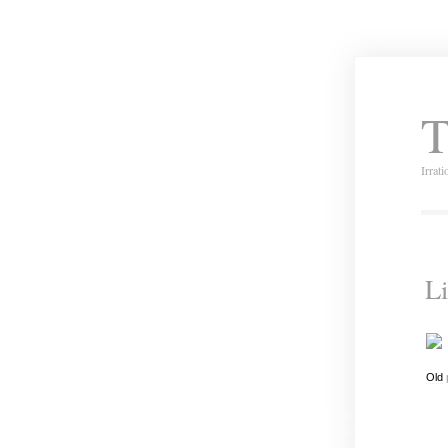
T
Irrat
Li
Old