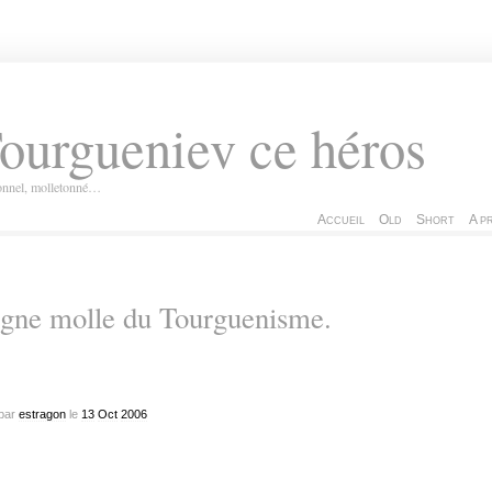
ourgueniev ce héros
ionnel, molletonné…
Accueil
Old
Short
A p
gne molle du Tourguenisme.
par
estragon
le
13
Oct
2006