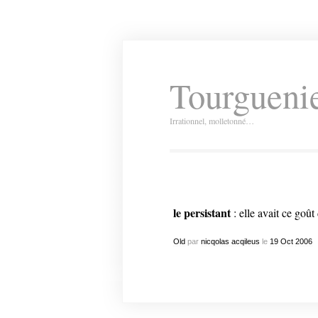
Tourguenie
Irrationnel, molletonné…
le persistant
: elle avait ce go
Old
par
nicqolas acqileus
le
19
Oct
2006