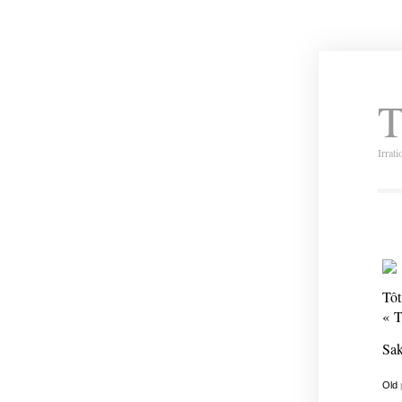
T
Irrat
Tôt
« T
Sak
Old