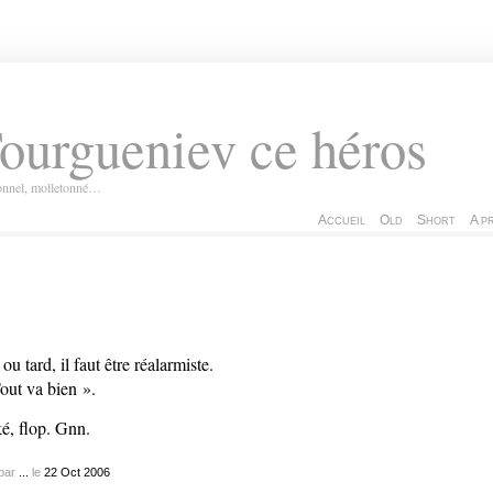
ourgueniev ce héros
ionnel, molletonné…
Accueil
Old
Short
A p
 ou tard, il faut être réalarmiste
.
out va bien ».
é, flop. Gnn.
par
...
le
22
Oct
2006