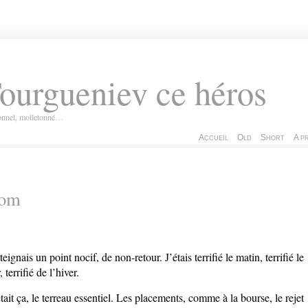
ourgueniev ce héros
ionnel, molletonné…
Accueil
Old
Short
A p
com
tteignais un point nocif, de non-retour. J’étais terrifié le matin, terrifié le
, terrifié de l’hiver.
tait ça, le terreau essentiel. Les placements, comme à la bourse, le rejet