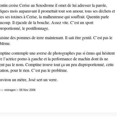
ntin croise Cerise au Sexodrome il omet de lui adresser la parole,
lques mois auparavant il promettait tout son amour, tous ses déchets et
tes ses toxines à Cerise, la malheureuse qui souffrait. Quentin parle
ucoup. Il éjacule de la bouche. Assez vite. C’est un sport
proportionné, le postillonnage.
cuisine des pommes de terre maintenant. Il sait être gentil. C’est pas le
blème.
ptine contemple une averse de photographes pas si émus qui hésitent
re l’actrice porno à gauche et la performance de machin dont ils ne
ent pas le nom. Comptine trouve tout ça un peu disproportionné, cette
tation, pour le rien. C’est pas le problème.
nviron un mètre, José sert un verre.
par
estragon
le
06
Nov
2006