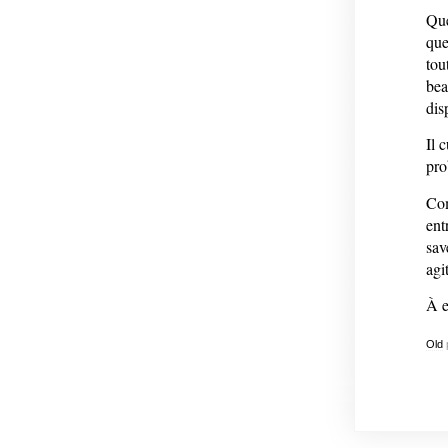
Que
que
tou
bea
dis
Il 
pro
Com
ent
sav
agi
À e
Old