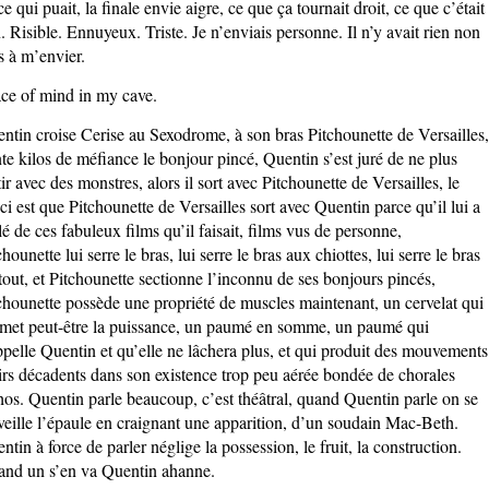
ce qui puait, la finale envie aigre, ce que ça tournait droit, ce que c’était
. Risible. Ennuyeux. Triste. Je n’enviais personne. Il n’y avait rien non
s à m’envier.
ce of mind in my cave.
ntin croise Cerise au Sexodrome, à son bras Pitchounette de Versailles,
nte kilos de méfiance le bonjour pincé, Quentin s’est juré de ne plus
tir avec des monstres, alors il sort avec Pitchounette de Versailles, le
ci est que Pitchounette de Versailles sort avec Quentin parce qu’il lui a
lé de ces fabuleux films qu’il faisait, films vus de personne,
chounette lui serre le bras, lui serre le bras aux chiottes, lui serre le bras
tout, et Pitchounette sectionne l’inconnu de ses bonjours pincés,
chounette possède une propriété de muscles maintenant, un cervelat qui
met peut-être la puissance, un paumé en somme, un paumé qui
ppelle Quentin et qu’elle ne lâchera plus, et qui produit des mouvements
irs décadents dans son existence trop peu aérée bondée de chorales
hos. Quentin parle beaucoup, c’est théâtral, quand Quentin parle on se
veille l’épaule en craignant une apparition, d’un soudain Mac-Beth.
ntin à force de parler néglige la possession, le fruit, la construction.
nd un s’en va Quentin ahanne.