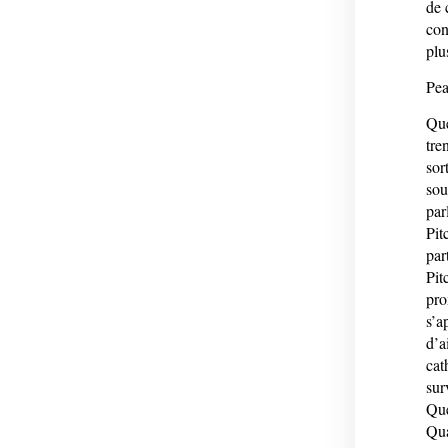
de 
con
plu
Pea
Que
tre
sor
sou
par
Pit
par
Pit
pro
s’a
d’a
cat
sur
Que
Qua