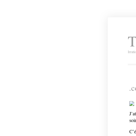
T
Irrat
.
J’a
soir
C’é