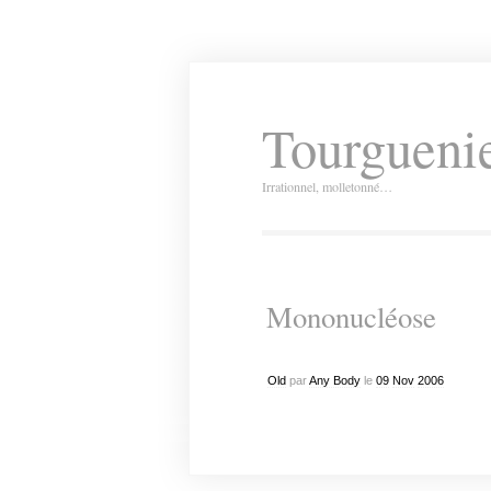
Tourguenie
Irrationnel, molletonné…
Mononucléose
Old
par
Any Body
le
09
Nov
2006