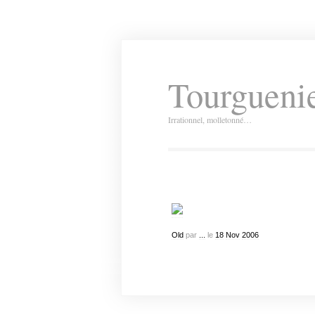
Tourguenie
Irrationnel, molletonné…
Old
par
...
le
18
Nov
2006