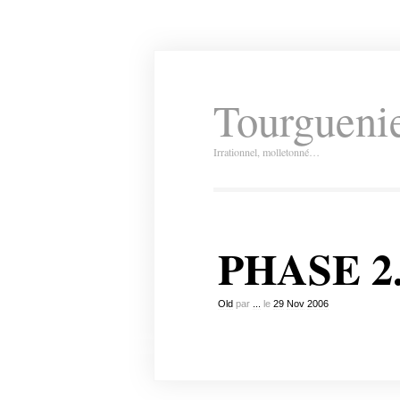
Tourguenie
Irrationnel, molletonné…
PHASE 2
Old
par
...
le
29
Nov
2006