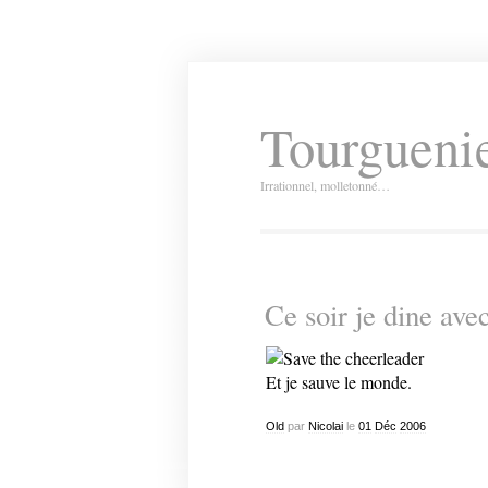
Tourguenie
Irrationnel, molletonné…
Ce soir je dine av
Et je sauve le monde.
Old
par
Nicolai
le
01
Déc
2006