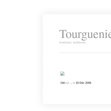
Tourguenie
Irrationnel, molletonné…
Old
par
...
le
20
Déc
2006