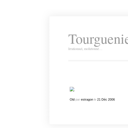
Tourguenie
Irrationnel, molletonné…
Old
par
estragon
le
21
Déc
2006