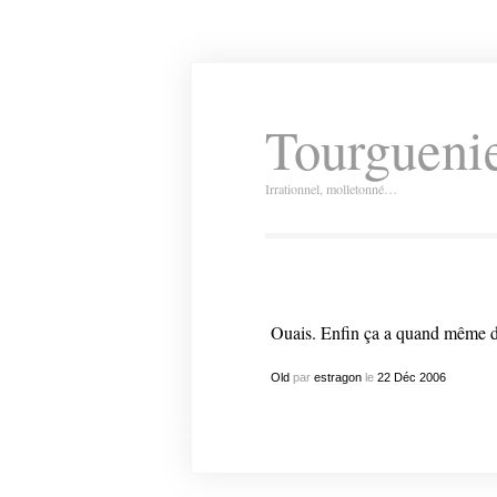
Tourguenie
Irrationnel, molletonné…
Ouais. Enfin ça a quand même 
Old
par
estragon
le
22
Déc
2006