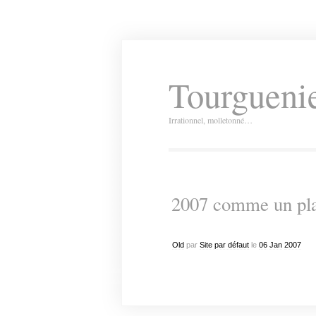
Tourguenie
Irrationnel, molletonné…
2007 comme un pl
Old
par
Site par défaut
le
06
Jan
2007