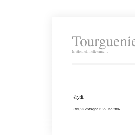
Tourguenie
Irrationnel, molletonné…
©ydl.
Old
par
estragon
le
25
Jan
2007