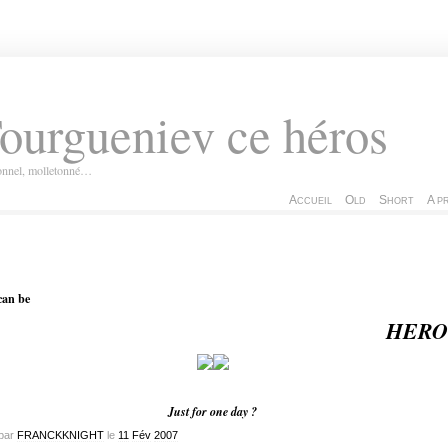
ourgueniev ce héros
ionnel, molletonné…
Accueil
Old
Short
A p
can be
HERO
Just for one day ?
par
FRANCKKNIGHT
le
11
Fév
2007