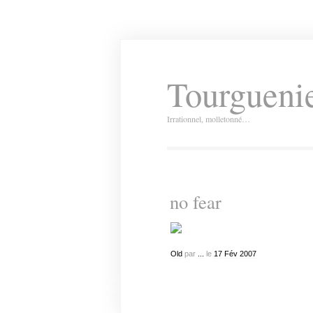
Tourguenie
Irrationnel, molletonné…
no fear
Old
par
...
le
17
Fév
2007