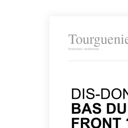
Tourguenie
Irrationnel, molletonné…