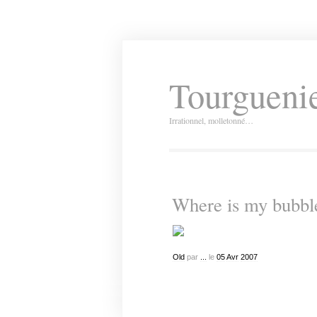
Tourguenie
Irrationnel, molletonné…
Where is my bubbl
Old
par
...
le
05
Avr
2007