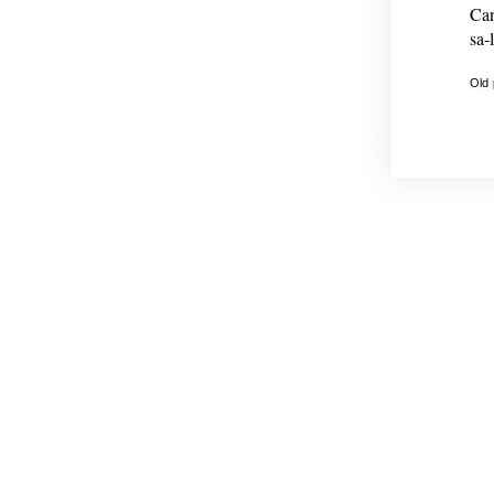
Can
sa-
Old