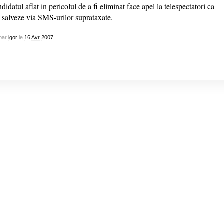
didatul aflat in pericolul de a fi eliminat face apel la telespectatori ca
l salveze via SMS-urilor suprataxate.
par
igor
le
16
Avr
2007