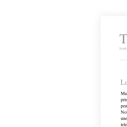
T
Irrat
Lo
Mag
pri
pen
Nol
une
tel