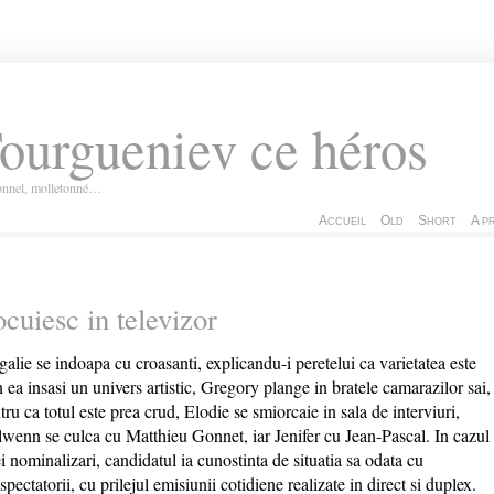
ourgueniev ce héros
ionnel, molletonné…
Accueil
Old
Short
A p
cuiesc in televizor
alie se indoapa cu croasanti, explicandu-i peretelui ca varietatea este
n ea insasi un univers artistic, Gregory plange in bratele camarazilor sai,
tru ca totul este prea crud, Elodie se smiorcaie in sala de interviuri,
wenn se culca cu Matthieu Gonnet, iar Jenifer cu Jean-Pascal. In cazul
i nominalizari, candidatul ia cunostinta de situatia sa odata cu
espectatorii, cu prilejul emisiunii cotidiene realizate in direct si duplex.