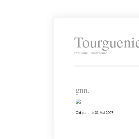
Tourguenie
Irrationnel, molletonné…
gnn.
Old
par
...
le
31
Mai
2007