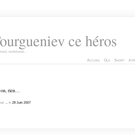
ourgueniev ce héros
ionnel, molletonné…
Accueil
Old
Short
A p
on, rien…
par
...
le
28
Juin
2007