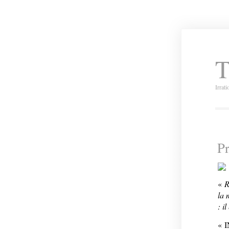
T
Irrat
P
«
R
la 
: i
« 