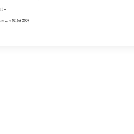
ut –
par
...
le
02
Juil
2007