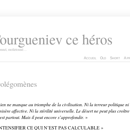
ourgueniev ce héros
ionnel, molletonné…
Accueil
Old
Short
A p
rolégomènes
ien ne manque au triomphe de la civilisation. Ni la terreur politique ni
misère affective. Ni la stérilité universelle. Le désert ne peut plus croître
l est partout. Mais il peut encore s’approfondir.
»
INTENSIFIER CE QUI N’EST PAS CALCULABLE »