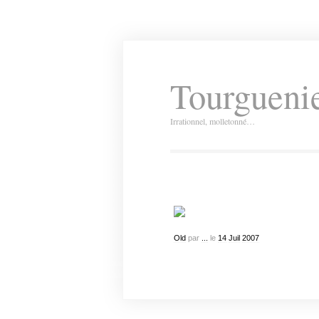
Tourguenie
Irrationnel, molletonné…
Old
par
...
le
14
Juil
2007