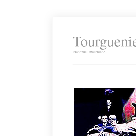
Tourguenie
Irrationnel, molletonné…